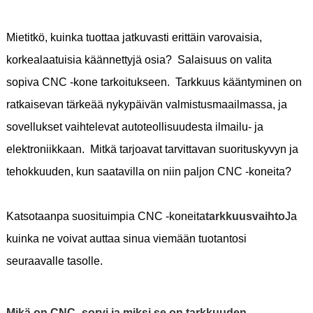
Mietitkö, kuinka tuottaa jatkuvasti erittäin varovaisia,
korkealaatuisia käännettyjä osia? Salaisuus on valita
sopiva CNC -kone tarkoitukseen. Tarkkuus kääntyminen on
ratkaisevan tärkeää nykypäivän valmistusmaailmassa, ja
sovellukset vaihtelevat autoteollisuudesta ilmailu- ja
elektroniikkaan. Mitkä tarjoavat tarvittavan suorituskyvyn ja
tehokkuuden, kun saatavilla on niin paljon CNC -koneita?
Katsotaanpa suosituimpia CNC -koneita
tarkkuusvaihto
Ja
kuinka ne voivat auttaa sinua viemään tuotantosi
seuraavalle tasolle.
Mikä on CNC -sorvi ja miksi se on tarkkuuden