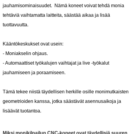
jauhamisominaisuudet. Nämä koneet voivat tehdä monia
tehtäviä vaihtamatta laitteita, säästää aikaa ja lisää
tuottavuutta.
Kääntökeskukset ovat usein:
- Moniakselin ohjaus.
- Automaattiset työkalujen vaihtajat ja live -työkalut
jauhamiseen ja poraamiseen.
Tämä tekee niistä täydellisen herkille osille monimutkaisten
geometrioiden kanssa, jotka säästävät asennusaikoja ja
lisäävät tuotantoa.
Miksi monikilpailun CNC-koneet ovat täydellisiä suuren