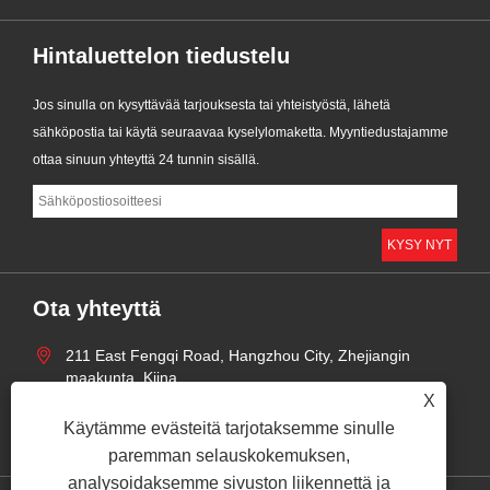
Hintaluettelon tiedustelu
Jos sinulla on kysyttävää tarjouksesta tai yhteistyöstä, lähetä
sähköpostia tai käytä seuraavaa kyselylomaketta. Myyntiedustajamme
ottaa sinuun yhteyttä 24 tunnin sisällä.
Ota yhteyttä
211 East Fengqi Road, Hangzhou City, Zhejiangin
maakunta, Kiina
X
+86-18158514197
Käytämme evästeitä tarjotaksemme sinulle
zhaoyingjie@grandind.com
paremman selauskokemuksen,
analysoidaksemme sivuston liikennettä ja