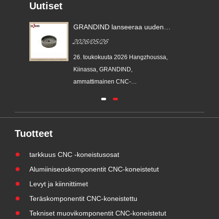
Uutiset
n
GRANDIND lanseeraa uuden
CNC-koneistetun teräksen
2026/05/26
tä
sylinterimäisen
kierrekuppiholkin GI-CNC-ST-
sa,
26. toukokuuta 2026 Hangzhoussa,
009
Kiinassa, GRANDIND,
003
en
ammattimainen CNC-
työstövalmistaja, jolla on yli 20
vuoden kokemus alalta, lanseerasi
sta
virallisesti uuden GI-CNC-ST-009
teräksisen lieriömäisen kierreholkin.
Tuotteet
in
Tämä komponentti on kehitetty
tarkkuus CNC -koneistusosat
vastaamaan kestävien, erittäin
mään
tarkkojen kotelo- ja asemoint......
Alumiiniseoskomponentit CNC-koneistetut
Levyt ja kiinnittimet
Teräskomponentit CNC-koneistettu
Tekniset muovikomponentit CNC-koneistetut