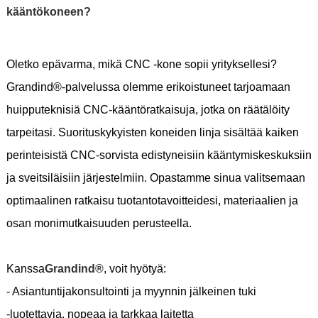
kääntökoneen?
Oletko epävarma, mikä CNC -kone sopii yrityksellesi?
Grandind®-palvelussa olemme erikoistuneet tarjoamaan
huipputeknisiä CNC-kääntöratkaisuja, jotka on räätälöity
tarpeitasi. Suorituskykyisten koneiden linja sisältää kaiken
perinteisistä CNC-sorvista edistyneisiin kääntymiskeskuksiin
ja sveitsiläisiin järjestelmiin. Opastamme sinua valitsemaan
optimaalinen ratkaisu tuotantotavoitteidesi, materiaalien ja
osan monimutkaisuuden perusteella.
Kanssa
Grandind®
, voit hyötyä:
- Asiantuntijakonsultointi ja myynnin jälkeinen tuki
-luotettavia, nopeaa ja tarkkaa laitetta