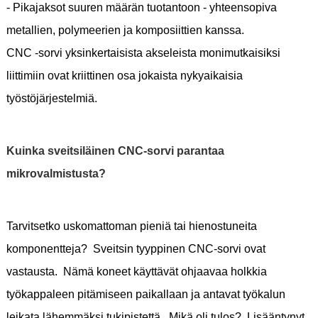
- Pikajaksot suuren määrän tuotantoon - yhteensopiva
metallien, polymeerien ja komposiittien kanssa.
CNC -sorvi yksinkertaisista akseleista monimutkaisiksi
liittimiin ovat kriittinen osa jokaista nykyaikaisia ​​
työstöjärjestelmiä.
Kuinka sveitsiläinen CNC-sorvi parantaa
mikrovalmistusta?
Tarvitsetko uskomattoman pieniä tai hienostuneita
komponentteja? Sveitsin tyyppinen CNC-sorvi ovat
vastausta. Nämä koneet käyttävät ohjaavaa holkkia
työkappaleen pitämiseen paikallaan ja antavat työkalun
leikata lähemmäksi tukipistettä. Mikä oli tulos? Lisääntynyt