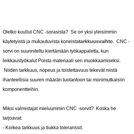
Oletko kuullut CNC -sorasista? Se on yksi yleisimmin
käytetyistä ja mukautuvista koneista
tarkkuusvaihto
. CNC -
sorvi on suunniteltu kiertämään työkappaletta, kun
leikkaustyökalut Poista materiaali sen muokkaamiseksi.
Niiden tarkkuus, nopeus ja toistettavuus tekevät niistä
ihanteellisia suuren määrän tuotantoon tai monimutkaisiin
komponentteihin.
Miksi valmistajat mieluummin CNC -sorvit? Koska he
tarjoavat:
- Korkea tarkkuus ja tiukka toleranssit.