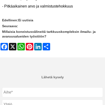
- Pitkäaikainen arvo ja valmistustehokkuus
Edellinen:
Ei uutisia
Seuraava:
Millaisia ​​koneistusvälineitä tarkkuuskompleksin ilmailu- ja
avaruusalueiden työstöön?
Facebook
X
WhatsApp
Pinterest
LinkedIn
Share
Lähetä kysely