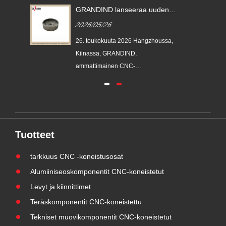
n
GRANDIND lanseeraa uuden
CNC-koneistetun teräksen
2026/05/26
tä
sylinterimäisen
kierrekuppiholkin GI-CNC-ST-
sa,
26. toukokuuta 2026 Hangzhoussa,
009
Kiinassa, GRANDIND,
003
en
ammattimainen CNC-
työstövalmistaja, jolla on yli 20
vuoden kokemus alalta, lanseerasi
sta
virallisesti uuden GI-CNC-ST-009
teräksisen lieriömäisen kierreholkin.
in
Tämä komponentti on kehitetty
Tuotteet
vastaamaan kestävien, erittäin
mään
tarkkojen kotelo- ja asemoint......
tarkkuus CNC -koneistusosat
Alumiiniseoskomponentit CNC-koneistetut
Levyt ja kiinnittimet
Teräskomponentit CNC-koneistettu
Tekniset muovikomponentit CNC-koneistetut