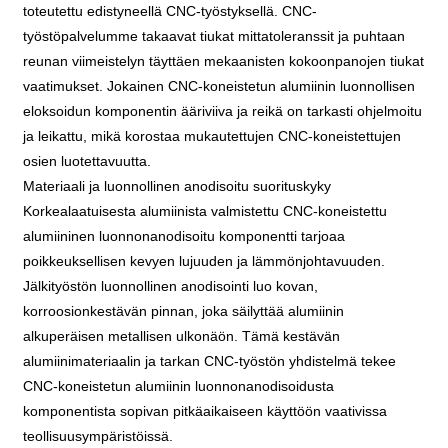
toteutettu edistyneellä CNC-työstyksellä. CNC-
työstöpalvelumme takaavat tiukat mittatoleranssit ja puhtaan
reunan viimeistelyn täyttäen mekaanisten kokoonpanojen tiukat
vaatimukset. Jokainen CNC-koneistetun alumiinin luonnollisen
eloksoidun komponentin ääriviiva ja reikä on tarkasti ohjelmoitu
ja leikattu, mikä korostaa mukautettujen CNC-koneistettujen
osien luotettavuutta.
Materiaali ja luonnollinen anodisoitu suorituskyky
Korkealaatuisesta alumiinista valmistettu CNC-koneistettu
alumiininen luonnonanodisoitu komponentti tarjoaa
poikkeuksellisen kevyen lujuuden ja lämmönjohtavuuden.
Jälkityöstön luonnollinen anodisointi luo kovan,
korroosionkestävän pinnan, joka säilyttää alumiinin
alkuperäisen metallisen ulkonäön. Tämä kestävän
alumiinimateriaalin ja tarkan CNC-työstön yhdistelmä tekee
CNC-koneistetun alumiinin luonnonanodisoidusta
komponentista sopivan pitkäaikaiseen käyttöön vaativissa
teollisuusympäristöissä.