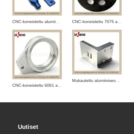
CNC-koneistettu alumiinisininen anodisoitu komponentti
CNC-koneistettu 7075 alumiinimusta anodisoitu hihnapyörä
Mukautettu alumiiniseoksesta valmistettu kiinnitysteline
CNC-koneistettu 6061 alumiiniseoksesta valmistettu laakerilevy
Uutiset