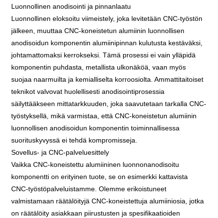
Luonnollinen anodisointi ja pinnanlaatu
Luonnollinen eloksoitu viimeistely, joka levitetään CNC-työstön
jälkeen, muuttaa CNC-koneistetun alumiinin luonnollisen
anodisoidun komponentin alumiinipinnan kulutusta kestäväksi,
johtamattomaksi kerrokseksi. Tämä prosessi ei vain ylläpidä
komponentin puhdasta, metallista ulkonäköä, vaan myös
suojaa naarmuilta ja kemialliselta korroosiolta. Ammattitaitoiset
teknikot valvovat huolellisesti anodisointiprosessia
säilyttääkseen mittatarkkuuden, joka saavutetaan tarkalla CNC-
työstyksellä, mikä varmistaa, että CNC-koneistetun alumiinin
luonnollisen anodisoidun komponentin toiminnallisessa
suorituskyvyssä ei tehdä kompromisseja.
Sovellus- ja CNC-palveluesittely
Vaikka CNC-koneistettu alumiininen luonnonanodisoitu
komponentti on erityinen tuote, se on esimerkki kattavista
CNC-työstöpalveluistamme. Olemme erikoistuneet
valmistamaan räätälöityjä CNC-koneistettuja alumiiniosia, jotka
on räätälöity asiakkaan piirustusten ja spesifikaatioiden