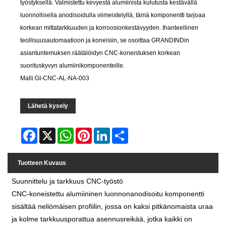
työstyksellä. Valmistettu kevyestä alumiinista kulutusta kestävällä
luonnollisella anodisoidulla viimeistelyllä, tämä komponentti tarjoaa
korkean mittatarkkuuden ja korroosionkestävyyden. Ihanteellinen
teollisuusautomaatioon ja koneisiin, se osoittaa GRANDINDin
asiantuntemuksen räätälöidyn CNC-koneistuksen korkean
suorituskyvyn alumiinikomponenteille.
Malli:GI-CNC-AL-NA-003
Lähetä kysely
Facebook
X
WhatsApp
Pinterest
LinkedIn
Share
Tuotteen Kuvaus
Suunnittelu ja tarkkuus CNC-työstö
CNC-koneistettu alumiininen luonnonanodisoitu komponentti
sisältää neliömäisen profiilin, jossa on kaksi pitkänomaista uraa
ja kolme tarkkuusporattua asennusreikää, jotka kaikki on