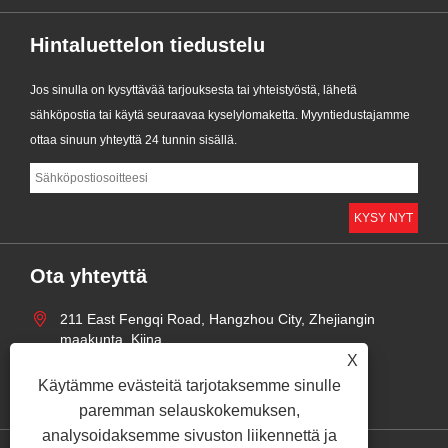
Hintaluettelon tiedustelu
Jos sinulla on kysyttävää tarjouksesta tai yhteistyöstä, lähetä
sähköpostia tai käytä seuraavaa kyselylomaketta. Myyntiedustajamme
ottaa sinuun yhteyttä 24 tunnin sisällä.
Ota yhteyttä
211 East Fengqi Road, Hangzhou City, Zhejiangin
maakunta, Kiina
X
+86-18158514197
Käytämme evästeitä tarjotaksemme sinulle
zhaoyingjie@grandind.com
paremman selauskokemuksen,
analysoidaksemme sivuston liikennettä ja