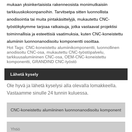
mukaan yksinkertaisista rakenneosista monimutkaisiin
tarkkuuskokoonpanoihin. Tarvitsetpa sitten luonnollista
anodisointia tai muita pintakäsittelyjä, mukautettu CNC-
työstökykymme tarjoaa ratkaisuja, jotka vastaavat projektisi
toiminnallisia ja esteettisiä vaatimuksia, kuten CNC-koneistettu
alumiinin luonnonanodisoitu komponentti osoittaa.
Hot Tags: CNC-koneistettu alumiinikomponentti, luonnollinen
anodisoitu CNC-osa, mukautettu CNC-työstöpalvelu,
tarkkuusalumiininen CNC-osa, OEM-CNC-koneistettu
komponentti, GRANDIND CNC-työstö
Lähetä kysely
Ole hyvä ja lähetä kyselysi alla olevalla lomakkeella.
Vastaamme sinulle 24 tunnin kuluessa.