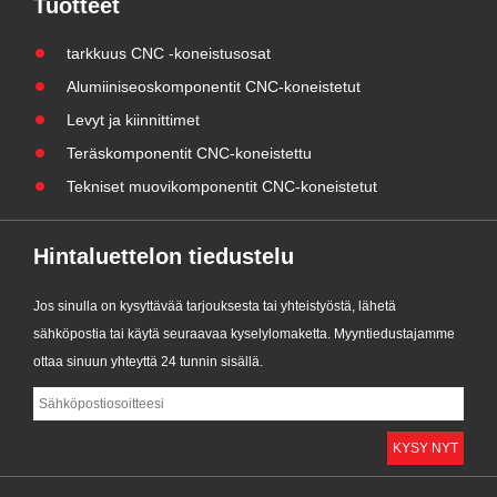
Tuotteet
GI-CNC-SST-003. Tämä
komponentti on kehitetty täyttämään
tarkkuus CNC -koneistusosat
henkil......
Alumiiniseoskomponentit CNC-koneistetut
Levyt ja kiinnittimet
Teräskomponentit CNC-koneistettu
Tekniset muovikomponentit CNC-koneistetut
Hintaluettelon tiedustelu
Jos sinulla on kysyttävää tarjouksesta tai yhteistyöstä, lähetä
sähköpostia tai käytä seuraavaa kyselylomaketta. Myyntiedustajamme
ottaa sinuun yhteyttä 24 tunnin sisällä.