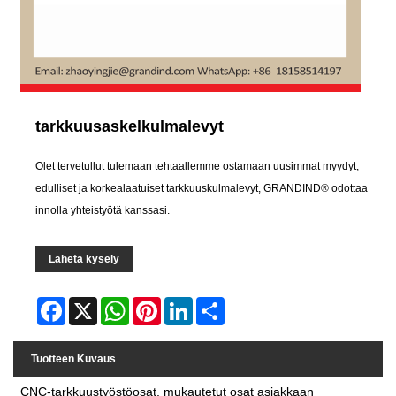
tarkkuusaskelkulmalevyt
Olet tervetullut tulemaan tehtaallemme ostamaan uusimmat myydyt,
edulliset ja korkealaatuiset tarkkuuskulmalevyt, GRANDIND® odottaa
innolla yhteistyötä kanssasi.
Lähetä kysely
Facebook
X
WhatsApp
Pinterest
LinkedIn
Share
Tuotteen Kuvaus
CNC-tarkkuustyöstöosat, mukautetut osat asiakkaan