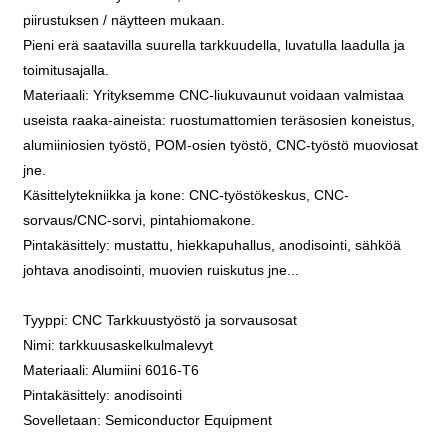
piirustuksen / näytteen mukaan.
Pieni erä saatavilla suurella tarkkuudella, luvatulla laadulla ja
toimitusajalla.
Materiaali: Yrityksemme CNC-liukuvaunut voidaan valmistaa
useista raaka-aineista: ruostumattomien teräsosien koneistus,
alumiiniosien työstö, POM-osien työstö, CNC-työstö muoviosat
jne.
Käsittelytekniikka ja kone: CNC-työstökeskus, CNC-
sorvaus/CNC-sorvi, pintahiomakone.
Pintakäsittely: mustattu, hiekkapuhallus, anodisointi, sähköä
johtava anodisointi, muovien ruiskutus jne...
Tyyppi: CNC Tarkkuustyöstö ja sorvausosat
Nimi: tarkkuusaskelkulmalevyt
Materiaali: Alumiini 6016-T6
Pintakäsittely: anodisointi
Sovelletaan: Semiconductor Equipment