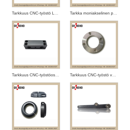
Tarkkuus CNC-työstö Leuka
Tarkka moniakselinen pyörivä vaihe
Tarkkuus CNC-työstöosat Fixture Block
Tarkkuus CNC-työstö välilevy